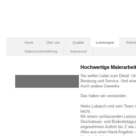
Home
Über uns
Qualität
Leistungen
Refer
Datenschutzerklärung
Impressum
Hochwertige Malerarbei
Sie wollen Liebe zum Detail. Un
Privatkunden
Beratung und Service. Und einen
Hausverwaltungen
Auch andere Gewerke.
Das haben wir verstanden.
Heiko Lubasch und sein Team 
leicht.
Mit einem umfassenden Leistu
Stuckateuer- und Bodenbelagsar
angenehmem Auftritt bis Z wie 
Alles-aus-einer-Hand-Angebot – 