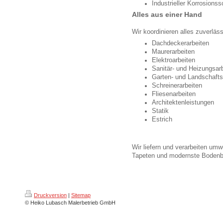
Industrieller Korrosions
Alles aus einer Hand
Wir koordinieren alles zuverläs
Dachdeckerarbeiten
Maurerarbeiten
Elektroarbeiten
Sanitär- und Heizungsar
Garten- und Landschaft
Schreinerarbeiten
Fliesenarbeiten
Architektenleistungen
Statik
Estrich
Wir liefern und verarbeiten umwe
Tapeten und modernste Bodenb
Druckversion
|
Sitemap
© Heiko Lubasch Malerbetrieb GmbH