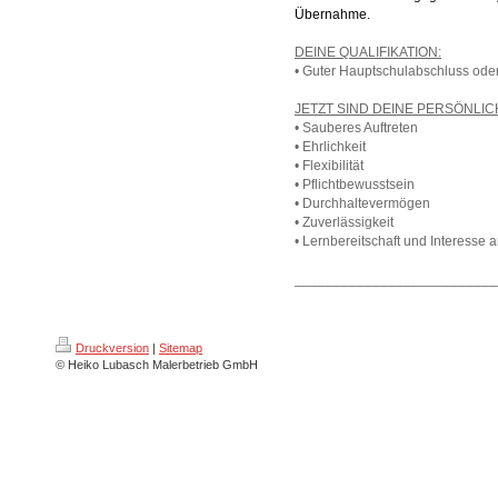
Übernahme.
DEINE QUALIFIKATION:
• Guter Hauptschulabschluss oder 
JETZT SIND DEINE PERSÖNLI
• Sauberes Auftreten
• Ehrlichkeit
• Flexibilität
• Pflichtbewusstsein
• Durchhaltevermögen
• Zuverlässigkeit
• Lernbereitschaft und Interesse
__________________________
Druckversion
|
Sitemap
© Heiko Lubasch Malerbetrieb GmbH