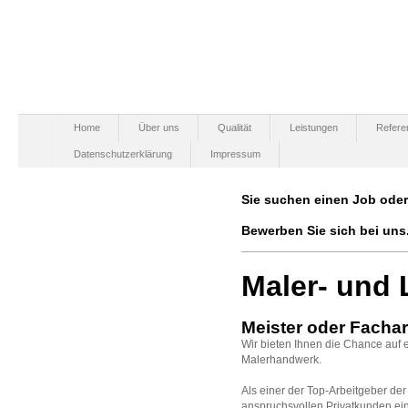
Home
Über uns
Qualität
Leistungen
Refere
Datenschutzerklärung
Impressum
Sie suchen einen Job oder
Bewerben Sie sich bei uns
______________________
Maler- und 
Meister oder Fachar
Wir bieten Ihnen die Chance auf e
Malerhandwerk.
Als einer der Top-Arbeitgeber der
anspruchsvollen Privatkunden ei