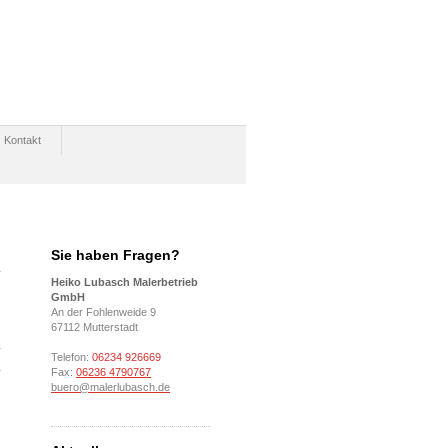
Kontakt
Sie haben Fragen?
Heiko Lubasch Malerbetrieb
GmbH
An der Fohlenweide 9
67112 Mutterstadt
Telefon:
06234 926669
Fax:
06236 4790767
buero@malerlubasch.de