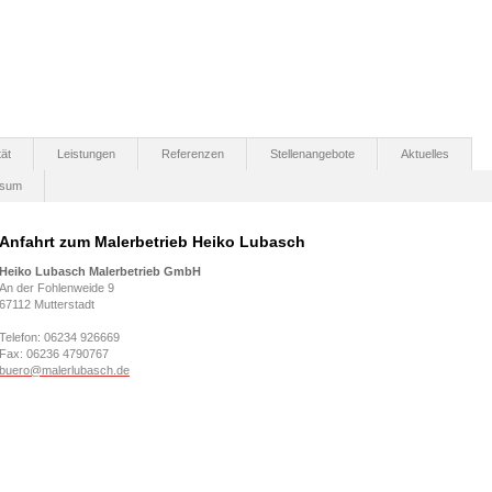
tät
Leistungen
Referenzen
Stellenangebote
Aktuelles
ssum
Anfahrt zum Malerbetrieb Heiko Lubasch
Heiko Lubasch Malerbetrieb GmbH
An der Fohlenweide 9
67112 Mutterstadt
Telefon: 06234 926669
Fax: 06236 4790767
buero@malerlubasch.de