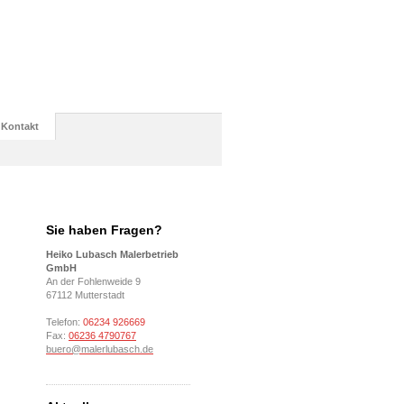
Kontakt
Sie haben Fragen?
Heiko Lubasch Malerbetrieb
GmbH
An der Fohlenweide 9
67112 Mutterstadt
Telefon:
06234 926669
Fax:
06236 4790767
buero@malerlubasch.de